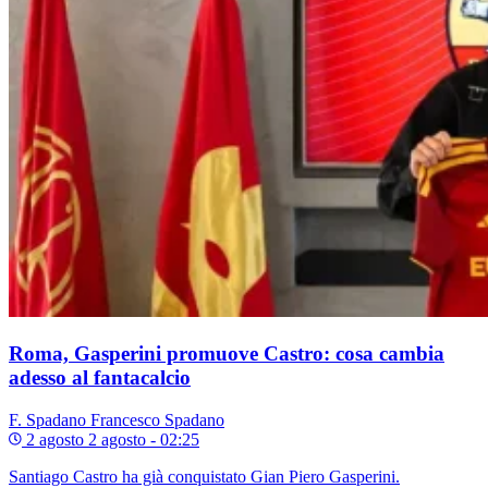
Roma, Gasperini promuove Castro: cosa cambia
adesso al fantacalcio
F. Spadano
Francesco Spadano
2 agosto
2 agosto - 02:25
Santiago Castro ha già conquistato Gian Piero Gasperini.