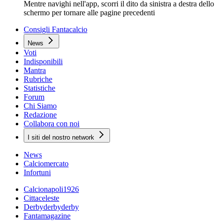
Mentre navighi nell'app, scorri il dito da sinistra a destra dello
schermo per tornare alle pagine precedenti
Consigli Fantacalcio
News
Voti
Indisponibili
Mantra
Rubriche
Statistiche
Forum
Chi Siamo
Redazione
Collabora con noi
I siti del nostro network
News
Calciomercato
Infortuni
Calcionapoli1926
Cittaceleste
Derbyderbyderby
Fantamagazine