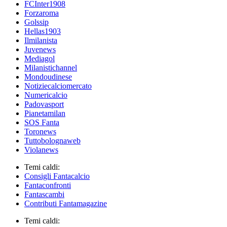
FCInter1908
Forzaroma
Golssip
Hellas1903
Ilmilanista
Juvenews
Mediagol
Milanistichannel
Mondoudinese
Notiziecalciomercato
Numericalcio
Padovasport
Pianetamilan
SOS Fanta
Toronews
Tuttobolognaweb
Violanews
Temi caldi:
Consigli Fantacalcio
Fantaconfronti
Fantascambi
Contributi Fantamagazine
Temi caldi: