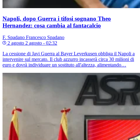
Napoli, dopo Guerra i tifosi sognano Theo
Hernandez: cosa cambia al fantacalcio
F. Spadano
Francesco Spadano
2 agosto
2 agosto - 02:32
La cessione di Javi Guerra al Bayer Leverkusen obbliga il Napoli a
intervenire sul mercato. Il club azzurro incasserà circa 30 milioni di
euro e dovrà individuare un sostituto all'altezza, alimentando…