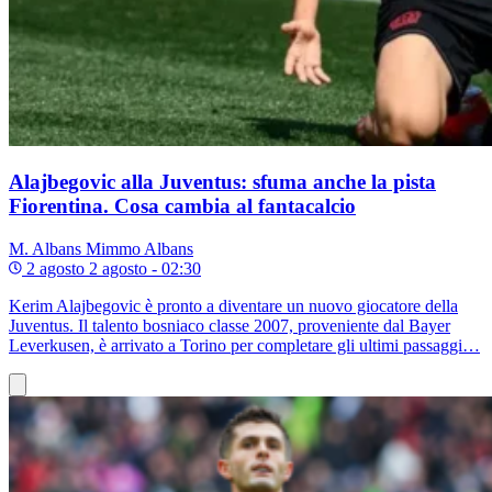
Alajbegovic alla Juventus: sfuma anche la pista
Fiorentina. Cosa cambia al fantacalcio
M. Albans
Mimmo Albans
2 agosto
2 agosto - 02:30
Kerim Alajbegovic è pronto a diventare un nuovo giocatore della
Juventus. Il talento bosniaco classe 2007, proveniente dal Bayer
Leverkusen, è arrivato a Torino per completare gli ultimi passaggi…