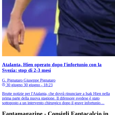
Atalanta, Hien operato dopo l'infortunio con la
Svezia: stop di 2-3 mesi
G. Pignataro
Giuseppe Pignataro
30 giugno
30 giugno - 18:23
Brutte notizie per l'Atalanta, che dovrà rinunciare a Isak Hien nella
prima parte della nuova stagione. Il difensore svedese è stato
sottoposto a un intervento chirurgico dopo il grave infortunio…
Fantamagazine - Consigli Fantacalcio in