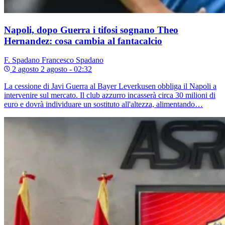
Napoli, dopo Guerra i tifosi sognano Theo
Hernandez: cosa cambia al fantacalcio
F. Spadano
Francesco Spadano
2 agosto
2 agosto - 02:32
La cessione di Javi Guerra al Bayer Leverkusen obbliga il Napoli a
intervenire sul mercato. Il club azzurro incasserà circa 30 milioni di
euro e dovrà individuare un sostituto all'altezza, alimentando…