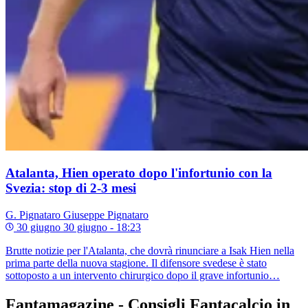
Atalanta, Hien operato dopo l'infortunio con la
Svezia: stop di 2-3 mesi
G. Pignataro
Giuseppe Pignataro
30 giugno
30 giugno - 18:23
Brutte notizie per l'Atalanta, che dovrà rinunciare a Isak Hien nella
prima parte della nuova stagione. Il difensore svedese è stato
sottoposto a un intervento chirurgico dopo il grave infortunio…
Fantamagazine - Consigli Fantacalcio in