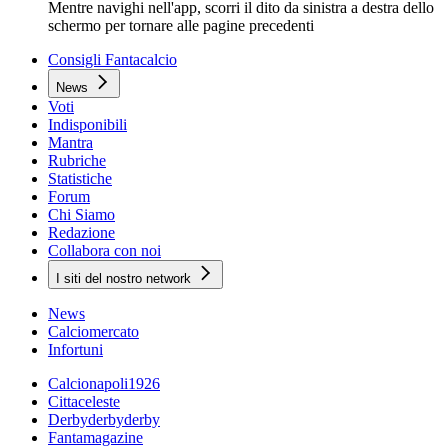
Mentre navighi nell'app, scorri il dito da sinistra a destra dello
schermo per tornare alle pagine precedenti
Consigli Fantacalcio
News
Voti
Indisponibili
Mantra
Rubriche
Statistiche
Forum
Chi Siamo
Redazione
Collabora con noi
I siti del nostro network
News
Calciomercato
Infortuni
Calcionapoli1926
Cittaceleste
Derbyderbyderby
Fantamagazine