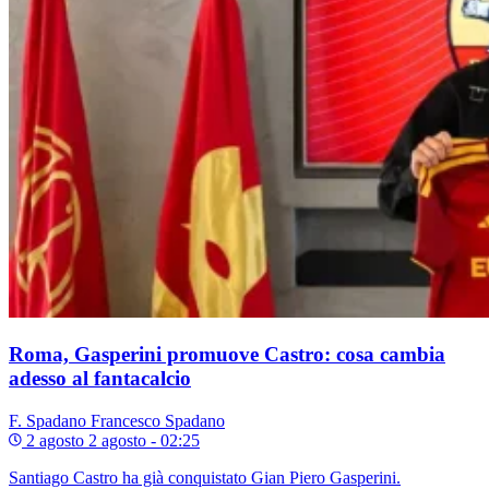
Roma, Gasperini promuove Castro: cosa cambia
adesso al fantacalcio
F. Spadano
Francesco Spadano
2 agosto
2 agosto - 02:25
Santiago Castro ha già conquistato Gian Piero Gasperini.