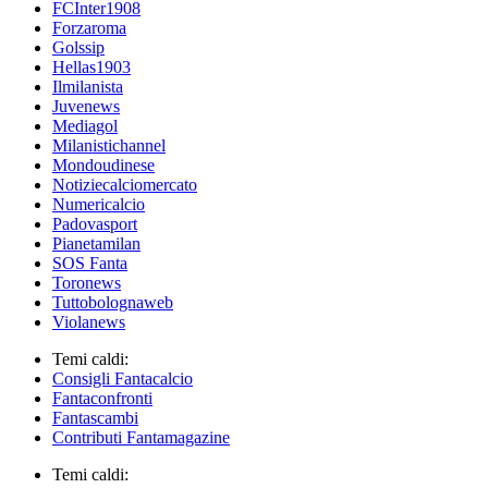
FCInter1908
Forzaroma
Golssip
Hellas1903
Ilmilanista
Juvenews
Mediagol
Milanistichannel
Mondoudinese
Notiziecalciomercato
Numericalcio
Padovasport
Pianetamilan
SOS Fanta
Toronews
Tuttobolognaweb
Violanews
Temi caldi:
Consigli Fantacalcio
Fantaconfronti
Fantascambi
Contributi Fantamagazine
Temi caldi: