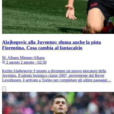
Alajbegovic alla Juventus: sfuma anche la pista
Fiorentina. Cosa cambia al fantacalcio
M. Albans
Mimmo Albans
2 agosto
2 agosto - 02:30
Kerim Alajbegovic è pronto a diventare un nuovo giocatore della
Juventus. Il talento bosniaco classe 2007, proveniente dal Bayer
Leverkusen, è arrivato a Torino per completare gli ultimi passaggi…