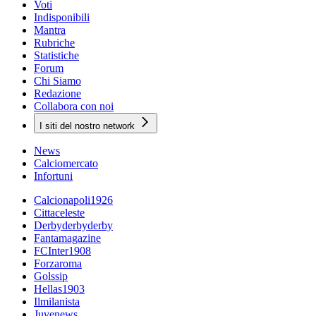
Voti
Indisponibili
Mantra
Rubriche
Statistiche
Forum
Chi Siamo
Redazione
Collabora con noi
I siti del nostro network
News
Calciomercato
Infortuni
Calcionapoli1926
Cittaceleste
Derbyderbyderby
Fantamagazine
FCInter1908
Forzaroma
Golssip
Hellas1903
Ilmilanista
Juvenews