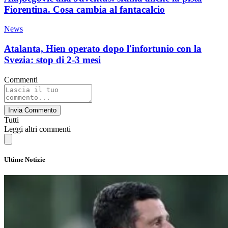
Fiorentina. Cosa cambia al fantacalcio
News
Atalanta, Hien operato dopo l'infortunio con la
Svezia: stop di 2-3 mesi
Commenti
Invia Commento
Tutti
Leggi altri commenti
Ultime Notizie