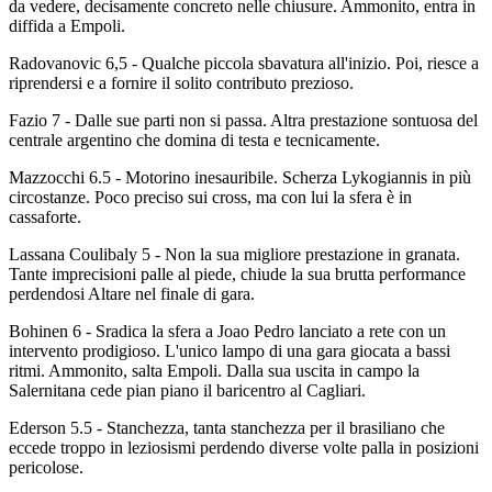
da vedere, decisamente concreto nelle chiusure. Ammonito, entra in
diffida a Empoli.
Radovanovic 6,5 - Qualche piccola sbavatura all'inizio. Poi, riesce a
riprendersi e a fornire il solito contributo prezioso.
Fazio 7 - Dalle sue parti non si passa. Altra prestazione sontuosa del
centrale argentino che domina di testa e tecnicamente.
Mazzocchi 6.5 - Motorino inesauribile. Scherza Lykogiannis in più
circostanze. Poco preciso sui cross, ma con lui la sfera è in
cassaforte.
Lassana Coulibaly 5 - Non la sua migliore prestazione in granata.
Tante imprecisioni palle al piede, chiude la sua brutta performance
perdendosi Altare nel finale di gara.
Bohinen 6 - Sradica la sfera a Joao Pedro lanciato a rete con un
intervento prodigioso. L'unico lampo di una gara giocata a bassi
ritmi. Ammonito, salta Empoli. Dalla sua uscita in campo la
Salernitana cede pian piano il baricentro al Cagliari.
Ederson 5.5 - Stanchezza, tanta stanchezza per il brasiliano che
eccede troppo in leziosismi perdendo diverse volte palla in posizioni
pericolose.