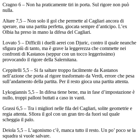
Cragno 6 – Non ha praticamente tiri in porta. Sul rigore non può
nulla.
Altare 7,5 – Non solo il gol che permette al Cagliari ancora di
sperare, ma una partita perfetta, giocata sempre d’anticipo. L’ex
Olbia ha preso in mano la difesa del Cagliari.
Lovato 5 – Difficili i duelli aerei con Djuric, contro il quale neanche
sfigura più di tanto, ma è grave la leggerezza che commette nei
confronti di Kastanos (seppur con un tocco leggerissimo)
provocando il rigore della Salernitana.
Ceppitelli 5,5 – Si fa saltare troppo facilmente da Kastanos
nell’azione che porta al rigore trasformato da Verdi, errore che pesa
sull’andamento della partita. Per il resto gioca una partita attenta.
Lykogiannis 5,5 – In difesa tiene bene, ma in fase d’impostazione è
nullo, troppi palloni buttati a caso in vanti.
Grassi 6,5 – Tra i migliori nelle fila del Cagliari, solite geometrie e
regia attenta. Sfiora il gol con un gran tiro da fuori sul quale
scheggia il palo.
Deiola 5,5 – L’agonismo c’è, manca tutto il resto. Un po’ poco se la
squadra si vuole salvare.